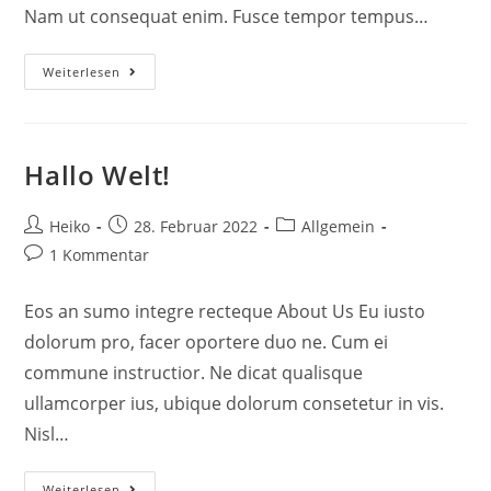
Nam ut consequat enim. Fusce tempor tempus…
Weiterlesen
Hallo Welt!
Beitrags-
Beitrag
Beitrags-
Heiko
28. Februar 2022
Allgemein
Autor:
veröffentlicht:
Kategorie:
Beitrags-
1 Kommentar
Kommentare:
Eos an sumo integre recteque About Us Eu iusto
dolorum pro, facer oportere duo ne. Cum ei
commune instructior. Ne dicat qualisque
ullamcorper ius, ubique dolorum consetetur in vis.
Nisl…
Hallo
Weiterlesen