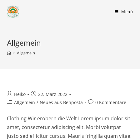
Zum
Inhalt
Menü
springen
Allgemein
>
Allgemein
Beitrags-
Beitrag
Heiko
22. März 2022
Autor:
veröffentlicht:
Beitrags-
Beitrags-
Allgemein
/
Neues aus Benposta
0 Kommentare
Kategorie:
Kommentare:
Clothing Wir erobern die Welt Lorem ipsum dolor sit
amet, consectetur adipiscing elit. Morbi volutpat
justo sed efficitur cursus. Mauris fringilla quam vitae.